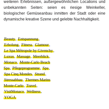
weiteren Erlebnissen, außergewöhnlichen Locations und
unbekannten Seiten: seien es riesige Weinkeller,
biologischer Gemüseanbau inmitten der Stadt oder eine
dynamische kreative Szene und gelebte Nachhaltigkeit.
Beauty
,
Entspannung
,
Erholung
,
Fitness
,
Glamour
,
Le Spa Métropole by Givenchy
,
Luxus
,
Massage
,
Meerblick
,
Monaco
,
Monte-Carlo Beach
Spa
,
Pflegeprogramme
,
Spa
,
Spa Cinq Mondes
,
Strand
,
Stressabbau
,
Thermes Marins
Monte-Carlo
,
Travel
,
VisitMonaco
,
Wellness
,
YOGA