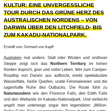
KULTUR: EINE UNVERGESSLICHE
TOUR DURCH DAS GRÜNE HERZ DES
AUSTRALISCHEN NORDENS – VON
DARWIN ÜBER DEN LITCHFIELD- BIS
ZUM KAKADU-NATIONALPARK.
Erstellt von: Gerhard von Kapff
Australien
mal anders: Statt roter Wüsten und endloser
Steppe zeigt sich das
Northern Territory
im hohen
Norden tropisch, grün und voller Leben. Wer zum Camper-
Roadtrip von Darwin aus aufbricht, erlebt spektakuläre
Wasserfälle, heiße Quellen, uralte Felsmalereien und die
sagenhafte Ruhe des Outbacks. Die Route führt zu
Naturwundern
wie den Florence Falls, den Edith Falls
und den Wetlands im Kakadu-Nationalpark. Und vielleicht
angelt man unterwegs sogar den legendären „Million-