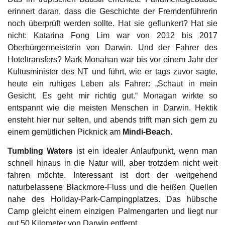
erinnert daran, dass die Geschichte der Fremdenführerin
noch überprüft werden sollte. Hat sie geflunkert? Hat sie
nicht: Katarina Fong Lim war von 2012 bis 2017
Oberbürgermeisterin von Darwin. Und der Fahrer des
Hoteltransfers? Mark Monahan war bis vor einem Jahr der
Kultusminister des NT und führt, wie er tags zuvor sagte,
heute ein ruhiges Leben als Fahrer: „Schaut in mein
Gesicht. Es geht mir richtig gut.“ Monagan wirkte so
entspannt wie die meisten Menschen in Darwin. Hektik
ensteht hier nur selten, und abends trifft man sich gern zu
einem gemütlichen Picknick am
Mindi-Beach
.
Tumbling Waters
ist ein idealer Anlaufpunkt, wenn man
schnell hinaus in die Natur will, aber trotzdem nicht weit
fahren möchte. Interessant ist dort der weitgehend
naturbelassene Blackmore-Fluss und die heißen Quellen
nahe des Holiday-Park-Campingplatzes. Das hübsche
Camp gleicht einem einzigen Palmengarten und liegt nur
gut 50 Kilometer von Darwin entfernt.