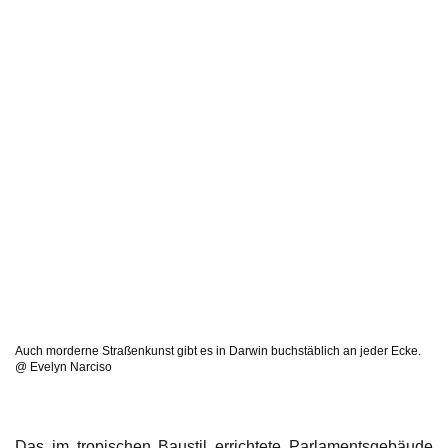
Auch morderne Straßenkunst gibt es in Darwin buchstäblich an jeder Ecke.
@ Evelyn Narciso
Das im tropischen Baustil errichtete Parlamentsgebäude