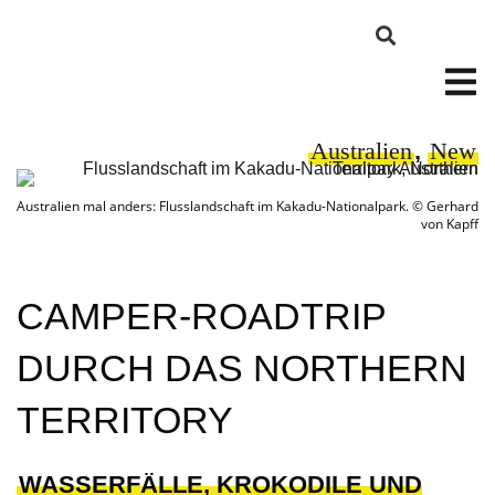
Australien
,
New
Australien mal anders: Flusslandschaft im Kakadu-Nationalpark. © Gerhard
von Kapff
CAMPER-ROADTRIP
DURCH DAS NORTHERN
TERRITORY
WASSERFÄLLE, KROKODILE UND