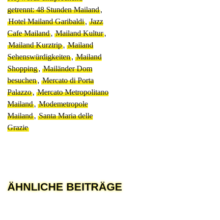
getrennt: 48 Stunden Mailand
,
Hotel Mailand Garibaldi
,
Jazz
Cafe Mailand
,
Mailand Kultur
,
Mailand Kurztrip
,
Mailand
Sehenswürdigkeiten
,
Mailand
Shopping
,
Mailänder Dom
besuchen
,
Mercato di Porta
Palazzo
,
Mercato Metropolitano
Mailand
,
Modemetropole
Mailand
,
Santa Maria delle
Grazie
ÄHNLICHE BEITRÄGE