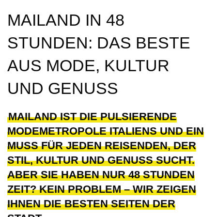
MAILAND IN 48
STUNDEN: DAS BESTE
AUS MODE, KULTUR
UND GENUSS
MAILAND IST DIE PULSIERENDE
MODEMETROPOLE ITALIENS UND EIN
MUSS FÜR JEDEN REISENDEN, DER
STIL, KULTUR UND GENUSS SUCHT.
ABER SIE HABEN NUR 48 STUNDEN
ZEIT? KEIN PROBLEM – WIR ZEIGEN
IHNEN DIE BESTEN SEITEN DER