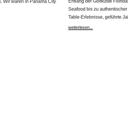
Entlang der Golfküste Florida
ks. Wir waren in Panama City
Seafood bis zu authentische
Table-Erlebnisse, geführte J
weiterlesen...