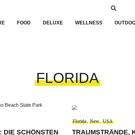
RE
FOOD
DELUXE
WELLNESS
OUTDO
FLORIDA
Florida
,
New
,
USA
 DIE SCHÖNSTEN
TRAUMSTRÄNDE, K