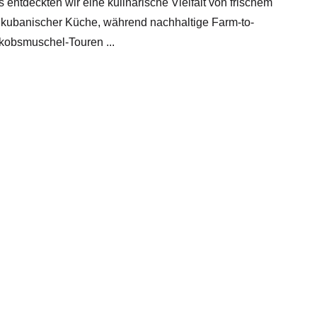
s entdeckten wir eine kulinarische Vielfalt von frischem
r kubanischer Küche, während nachhaltige Farm-to-
akobsmuschel-Touren ...