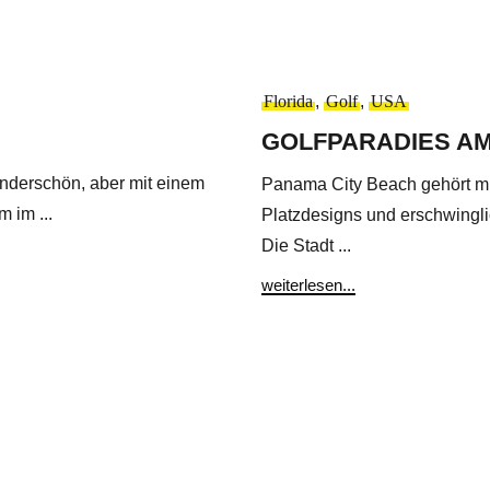
Florida
,
Golf
,
USA
GOLFPARADIES AM
nderschön, aber mit einem
Panama City Beach gehört mit
 im ...
Platzdesigns und erschwingl
Die Stadt ...
weiterlesen...