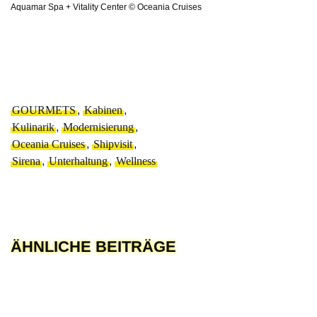
Aquamar Spa + Vitality Center © Oceania Cruises
GOURMETS
,
Kabinen
,
Kulinarik
,
Modernisierung
,
Oceania Cruises
,
Shipvisit
,
Sirena
,
Unterhaltung
,
Wellness
ÄHNLICHE BEITRÄGE