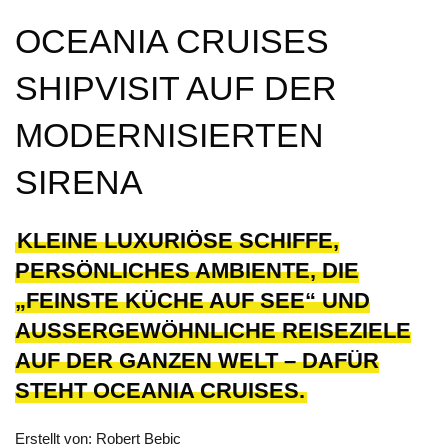
OCEANIA CRUISES
SHIPVISIT AUF DER
MODERNISIERTEN
SIRENA
KLEINE LUXURIÖSE SCHIFFE,
PERSÖNLICHES AMBIENTE, DIE
„FEINSTE KÜCHE AUF SEE“ UND
AUSSERGEWÖHNLICHE REISEZIELE A
UF DER GANZEN WELT – DAFÜR S
TEHT OCEANIA CRUISES.
Erstellt von: Robert Bebic