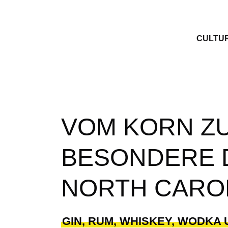
CULTU
VOM KORN ZU
BESONDERE D
NORTH CARO
GIN, RUM, WHISKEY, WODKA 