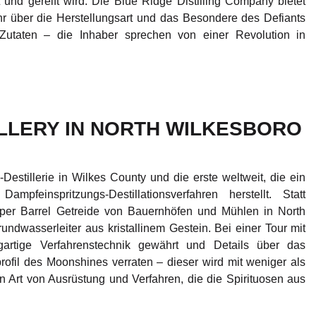
 und gereift wird. Die Blue Ridge Distilling Company bietet
 über die Herstellungsart und das Besondere des Defiants
 Zutaten – die Inhaber sprechen von einer Revolution in
LLERY IN NORTH WILKESBORO
Destillerie in Wilkes County und die erste weltweit, die ein
mpfeinspritzungs-Destillationsverfahren herstellt. Statt
pper Barrel Getreide von Bauernhöfen und Mühlen in North
dwasserleiter aus kristallinem Gestein. Bei einer Tour mit
gartige Verfahrenstechnik gewährt und Details über das
il des Moonshines verraten – dieser wird mit weniger als
en Art von Ausrüstung und Verfahren, die die Spirituosen aus