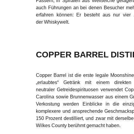
Fässern, in Spiralen aus Weißeiche gelagert
auch Führungen an bei denen Besucher mehr
erfahren können: Er besteht aus nur vier
der Whiskywelt.
COPPER BARREL DISTI
Copper Barrel ist die erste legale Moonshine-
„erlaubtes“ Getränk mit einem direkten Da
neutraler Getreidespirituosen verwendet Co
Carolina sowie Brunnenwasser aus einem Grun
Verkostung werden Einblicke in die einzi
komplexere und ansprechende Geschmacksprof
150 Prozent destilliert, und zwar mit derselb
Wilkes County berühmt gemacht haben.