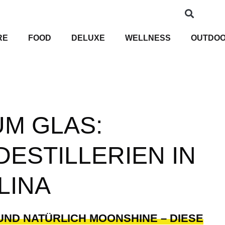
RE
FOOD
DELUXE
WELLNESS
OUTDO
M GLAS:
ESTILLERIEN IN
LINA
UND NATÜRLICH MOONSHINE – DIESE