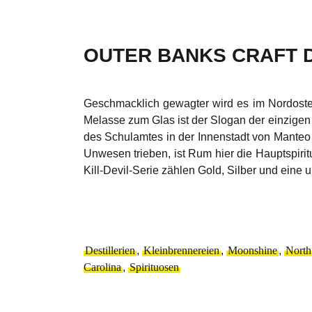
OUTER BANKS CRAFT D
Geschmacklich gewagter wird es im Nordosten
Melasse zum Glas ist der Slogan der einzige
des Schulamtes in der Innenstadt von Manteo 
Unwesen trieben, ist Rum hier die Hauptspiritu
Kill-Devil-Serie zählen Gold, Silber und ei
Destillerien
,
Kleinbrennereien
,
Moonshine
,
North
Carolina
,
Spirituosen