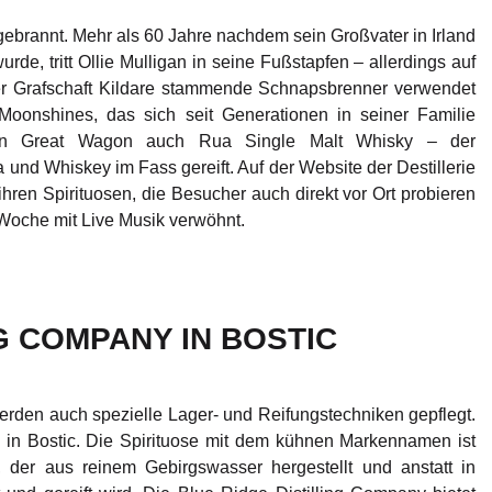
 gebrannt. Mehr als 60 Jahre nachdem sein Großvater in Irland
de, tritt Ollie Mulligan in seine Fußstapfen – allerdings auf
der Grafschaft Kildare stammende Schnapsbrenner verwendet
oonshines, das sich seit Generationen in seiner Familie
 in Great Wagon auch Rua Single Malt Whisky – der
 und Whiskey im Fass gereift. Auf der Website der Destillerie
ihren Spirituosen, die Besucher auch direkt vor Ort probieren
Woche mit Live Musik verwöhnt.
G COMPANY IN BOSTIC
rden auch spezielle Lager- und Reifungstechniken gepflegt.
i in Bostic. Die Spirituose mit dem kühnen Markennamen ist
, der aus reinem Gebirgswasser hergestellt und anstatt in