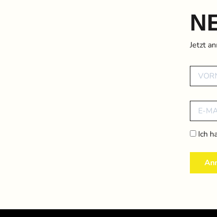
N
Jetzt a
Ich h