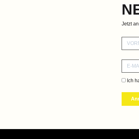
N
Jetzt a
Ich h