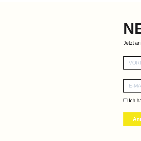
N
Jetzt a
Ich h