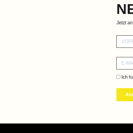
N
Jetzt a
Ich h