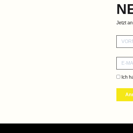
N
Jetzt a
Ich h