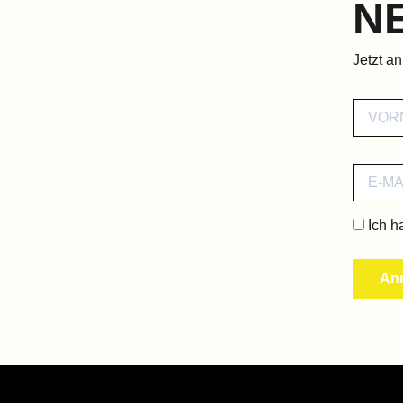
N
Jetzt a
Ich h