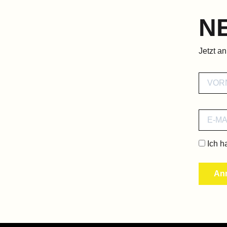
N
Jetzt a
Ich h