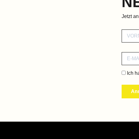
N
Jetzt a
Ich h