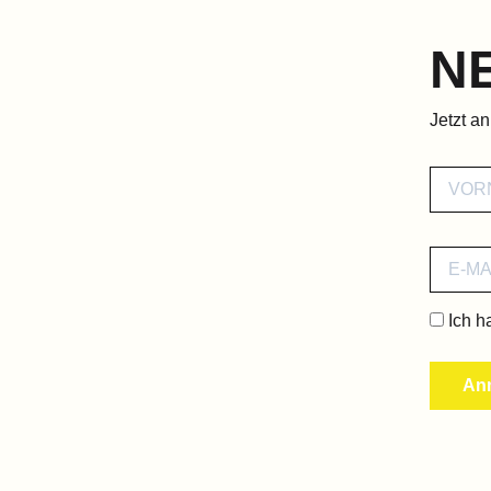
N
Jetzt a
Ich h