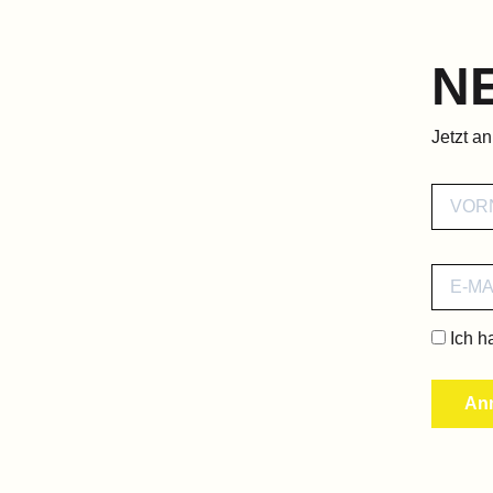
N
Jetzt a
Ich h