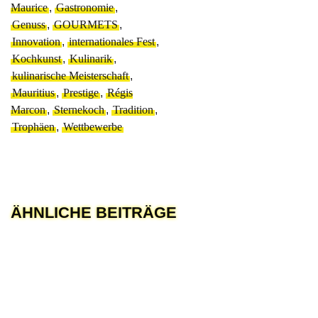
Maurice
,
Gastronomie
,
Genuss
,
GOURMETS
,
Innovation
,
internationales Fest
,
Kochkunst
,
Kulinarik
,
kulinarische Meisterschaft
,
Mauritius
,
Prestige
,
Régis
Marcon
,
Sternekoch
,
Tradition
,
Trophäen
,
Wettbewerbe
ÄHNLICHE BEITRÄGE