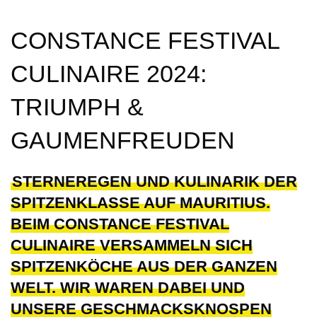
CONSTANCE FESTIVAL
CULINAIRE 2024:
TRIUMPH &
GAUMENFREUDEN
STERNEREGEN UND KULINARIK DER
SPITZENKLASSE AUF MAURITIUS.
BEIM CONSTANCE FESTIVAL
CULINAIRE VERSAMMELN SICH
SPITZENKÖCHE AUS DER GANZEN
WELT. WIR WAREN DABEI UND
UNSERE GESCHMACKSKNOSPEN