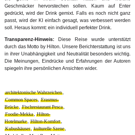
Geschmäcker hervorstechen sollen. Kaum auf Enter
gedrückt, wird der Drink gemixt. Falls es noch nicht ganz
passt, wird der KI einfach gesagt, was verbessert werden
soll. Heraus kommt: ein individuell perfekter Drink.
Transparenz-Hinweis:
Diese Reise wurde unterstützt
durch das Motto by Hilton. Unsere Berichterstattung ist uns
in ihrer Unabhängigkeit und Neutralität besonders wichtig.
Die Meinungen, Eindrücke und Erfahrungen der Autoren
spiegeln ihre persönlichen Ansichten wider.
architektonische Wahrzeichen
,
Common Spaces
,
Erasmus-
Brücke
,
Fischrestaurant Pesca
,
Foodie-Mekka
,
Hilton-
Hotelmarke
,
Hilton-Komfort
,
Kubushäuser
,
kulturelle Szene
,