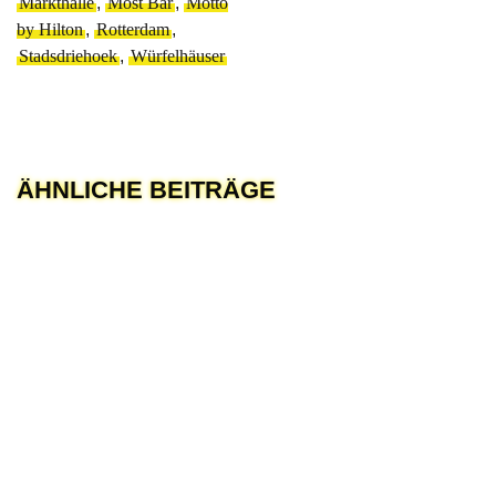
Markthalle
,
Most Bar
,
Motto
by Hilton
,
Rotterdam
,
Stadsdriehoek
,
Würfelhäuser
ÄHNLICHE BEITRÄGE