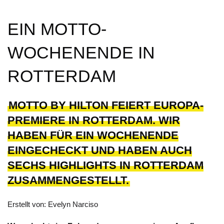
EIN MOTTO-
WOCHENENDE IN
ROTTERDAM
MOTTO BY HILTON FEIERT EUROPA-
PREMIERE IN ROTTERDAM. WIR
HABEN FÜR EIN WOCHENENDE
EINGECHECKT UND HABEN AUCH
SECHS HIGHLIGHTS IN ROTTERDAM
ZUSAMMENGESTELLT.
Erstellt von: Evelyn Narciso