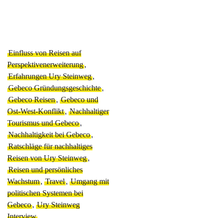
Einfluss von Reisen auf
Perspektivenerweiterung
,
Erfahrungen Ury Steinweg
,
Gebeco Gründungsgeschichte
,
Gebeco Reisen
,
Gebeco und
Ost-West-Konflikt
,
Nachhaltiger
Tourismus und Gebeco
,
Nachhaltigkeit bei Gebeco
,
Ratschläge für nachhaltiges
Reisen von Ury Steinweg
,
Reisen und persönliches
Wachstum
,
Travel
,
Umgang mit
politischen Systemen bei
Gebeco
,
Ury Steinweg
Interview