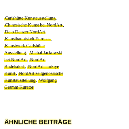
Carlshütte Kunstausstellung
,
Chinesische Kunst bei NordArt
,
Dejo Denzer NordArt
,
Kunsthauptstadt Europas
,
Kunstwerk Carlshütte
Ausstellung
,
Michał Jackowski
bei NordArt
,
NordArt
Büdelsdorf
,
NordArt Türkiye
Kunst
,
NordArt zeitgenössische
Kunstausstellung
,
Wolfgang
Gramm Kurator
ÄHNLICHE BEITRÄGE