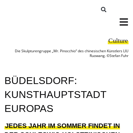
Culture
Die Skulpturengruppe „Mr. Pinocchio“ des chinesischen Künstlers LIU
Ruowang. ©Stefan Fuhr
BÜDELSDORF:
KUNSTHAUPTSTADT
EUROPAS
JEDES JAHR IM SOMMER FINDET IN