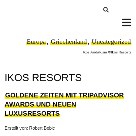
Europa
,
Griechenland
,
Uncategorized
Ikos Andalusia ©Ikos Resorts
IKOS RESORTS
GOLDENE ZEITEN MIT TRIPADVISOR
AWARDS UND NEUEN
LUXUSRESORTS
Erstellt von: Robert Bebic