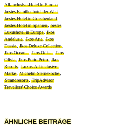
All-inclusive-Hotel in Europa
,
bestes Familienhotel der Welt
,
bestes Hotel in Griechenland
,
bestes Hotel in Spanien
,
bestes
Luxushotel in Europa
,
Ikos
Andalusia
,
Ikos Aria
,
Ikos
Dassia
,
Ikos Deluxe Collection
,
Ikos Oceania
,
Ikos Odisia
,
Ikos
Olivia
,
Ikos Porto Petro
,
Ikos
Resorts
,
Luxus-All-inclusive-
Marke
,
Michelin-Sterneköche
,
Strandresorts
,
TripAdvisor
Travellers' Choice Awards
ÄHNLICHE BEITRÄGE