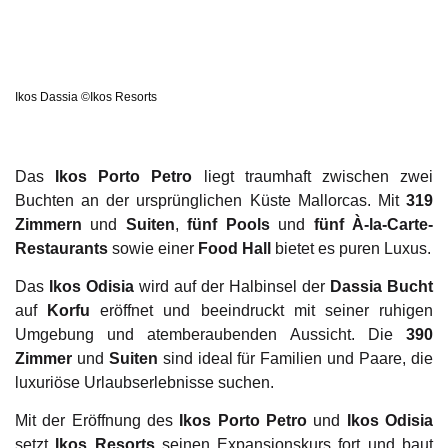
Ikos Dassia ©Ikos Resorts
Das
Ikos Porto Petro
liegt traumhaft zwischen zwei
Buchten an der ursprünglichen Küste Mallorcas. Mit
319
Zimmern
und
Suiten
,
fünf Pools
und
fünf À-la-Carte-
Restaurants
sowie einer
Food Hall
bietet es puren Luxus.
Das
Ikos Odisia
wird auf der Halbinsel der
Dassia Bucht
auf
Korfu
eröffnet und beeindruckt mit seiner ruhigen
Umgebung und atemberaubenden Aussicht. Die
390
Zimmer
und
Suiten
sind ideal für Familien und Paare, die
luxuriöse Urlaubserlebnisse suchen.
Mit der Eröffnung des
Ikos Porto Petro
und
Ikos Odisia
setzt
Ikos Resorts
seinen Expansionskurs fort und baut