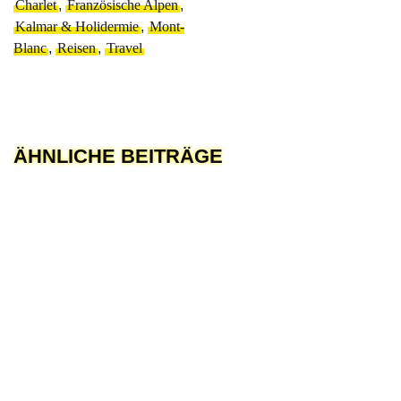
Charlet
,
Französische Alpen
,
Kalmar & Holidermie
,
Mont-
Blanc
,
Reisen
,
Travel
ÄHNLICHE BEITRÄGE