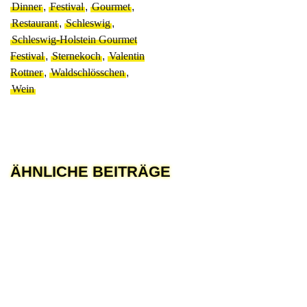
Dinner
,
Festival
,
Gourmet
,
Restaurant
,
Schleswig
,
Schleswig-Holstein Gourmet
Festival
,
Sternekoch
,
Valentin
Rottner
,
Waldschlösschen
,
Wein
ÄHNLICHE BEITRÄGE