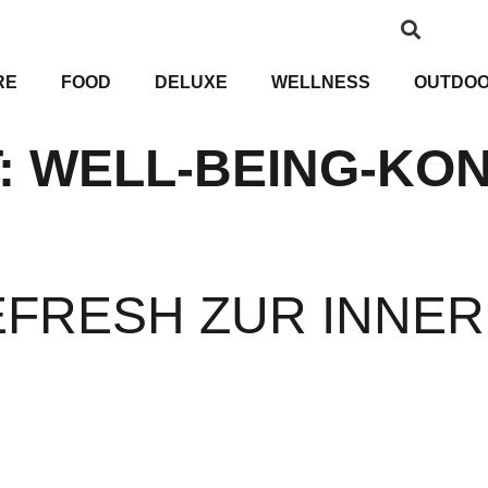
RE
FOOD
DELUXE
WELLNESS
OUTDO
:
WELL-BEING-KO
EFRESH ZUR INNER