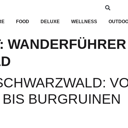
RE
FOOD
DELUXE
WELLNESS
OUTDO
:
WANDERFÜHRER
LD
SCHWARZWALD: V
 BIS BURGRUINEN