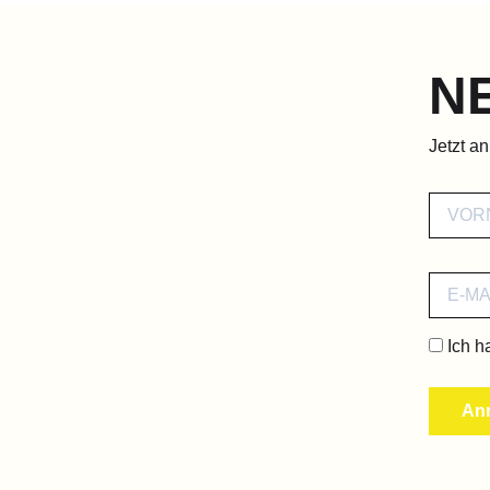
N
Jetzt a
Ich h