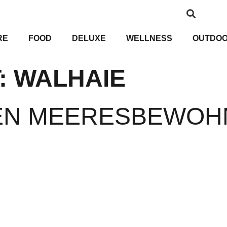
RE
FOOD
DELUXE
WELLNESS
OUTDO
:
WALHAIE
N MEERESBEWOHN