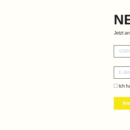
N
Jetzt a
Ich h