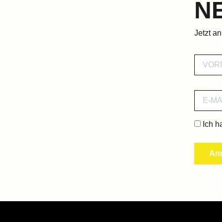
N
Jetzt a
Ich h