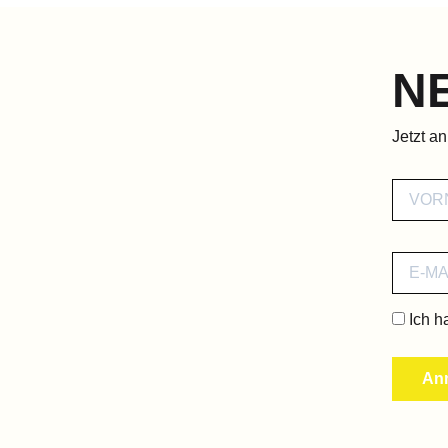
N
Jetzt a
Ich h