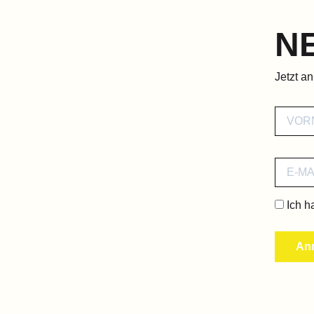
N
Jetzt a
Ich h