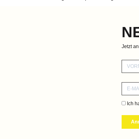
N
Jetzt a
Ich h