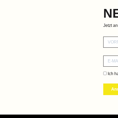
N
Jetzt a
Ich h