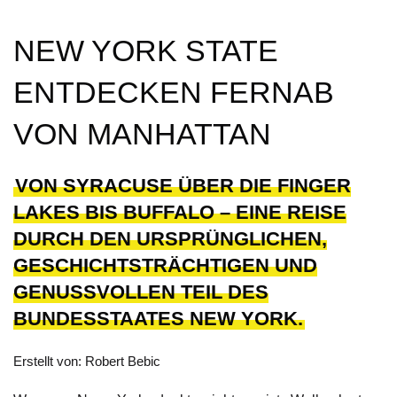
NEW YORK STATE
ENTDECKEN FERNAB
VON MANHATTAN
VON SYRACUSE ÜBER DIE FINGER
LAKES BIS BUFFALO – EINE REISE
DURCH DEN URSPRÜNGLICHEN,
GESCHICHTSTRÄCHTIGEN UND
GENUSSVOLLEN TEIL DES
BUNDESSTAATES NEW YORK.
Erstellt von: Robert Bebic