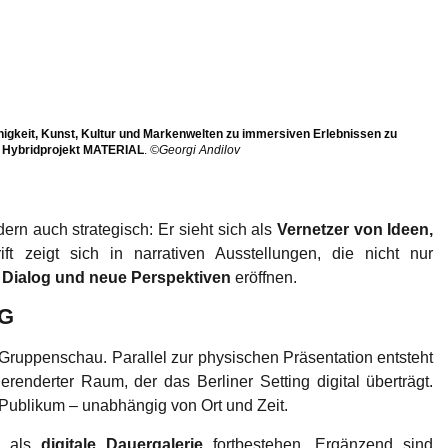
ähigkeit, Kunst, Kultur und Markenwelten zu immersiven Erlebnissen zu
as Hybridprojekt MATERIAL
.
©Georgi Andilov
dern auch strategisch: Er sieht sich als
Vernetzer von Ideen,
ft zeigt sich in narrativen Ausstellungen, die nicht nur
 Dialog und neue Perspektiven
eröffnen.
NG
Gruppenschau. Parallel zur physischen Präsentation entsteht
erenderter Raum, der das Berliner Setting digital überträgt.
 Publikum – unabhängig von Ort und Zeit.
L als
digitale Dauergalerie
fortbestehen. Ergänzend sind