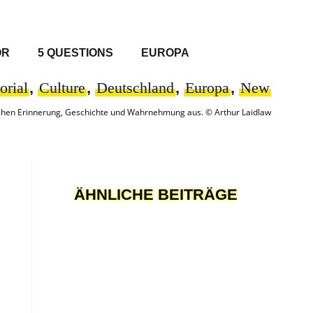
OR
5 QUESTIONS
EUROPA
orial
,
Culture
,
Deutschland
,
Europa
,
New
wischen Erinnerung, Geschichte und Wahrnehmung aus. © Arthur Laidlaw
ÄHNLICHE BEITRÄGE