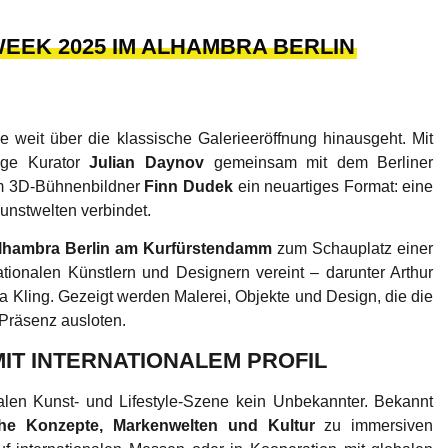
WEEK 2025 IM ALHAMBRA BERLIN
e weit über die klassische Galerieeröffnung hinausgeht. Mit
tige Kurator
Julian Daynov
gemeinsam mit dem Berliner
 3D-Bühnenbildner
Finn Dudek
ein neuartiges Format: eine
Kunstwelten verbindet.
lhambra Berlin am Kurfürstendamm
zum Schauplatz einer
ationalen Künstlern und Designern vereint – darunter Arthur
a Kling. Gezeigt werden Malerei, Objekte und Design, die die
r Präsenz ausloten.
IT INTERNATIONALEM PROFIL
nalen Kunst- und Lifestyle-Szene kein Unbekannter. Bekannt
che Konzepte, Markenwelten und Kultur
zu immersiven