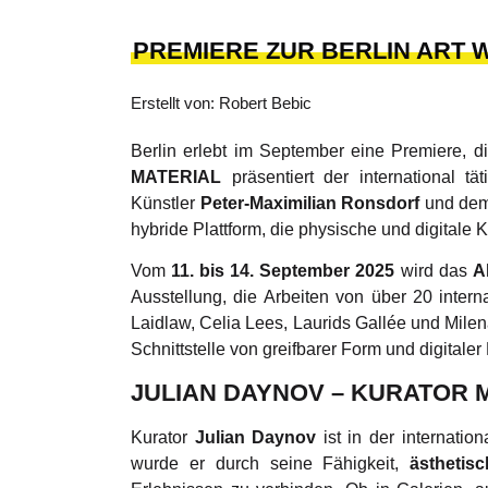
PREMIERE ZUR BERLIN ART 
Erstellt von: Robert Bebic
Berlin erlebt im September eine Premiere, di
MATERIAL
präsentiert der international tä
Künstler
Peter-Maximilian Ronsdorf
und dem
hybride Plattform, die physische und digitale 
Vom
11. bis 14. September 2025
wird das
A
Ausstellung, die Arbeiten von über 20 intern
Laidlaw, Celia Lees, Laurids Gallée und Milen
Schnittstelle von greifbarer Form und digitale
JULIAN DAYNOV – KURATOR M
Kurator
Julian Daynov
ist in der internatio
wurde er durch seine Fähigkeit,
ästhetis