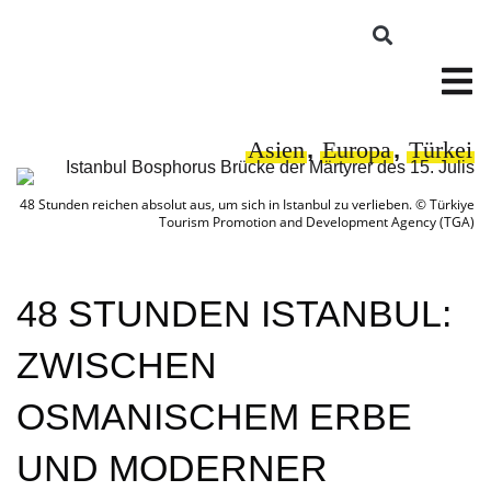
Asien
,
Europa
,
Türkei
48 Stunden reichen absolut aus, um sich in Istanbul zu verlieben. © Türkiye
Tourism Promotion and Development Agency (TGA)
48 STUNDEN ISTANBUL:
ZWISCHEN
OSMANISCHEM ERBE
UND MODERNER