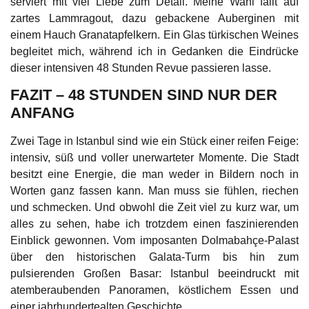
serviert mit viel Liebe zum Detail. Meine Wahl fällt auf
zartes Lammragout, dazu gebackene Auberginen mit
einem Hauch Granatapfelkern. Ein Glas türkischen Weines
begleitet mich, während ich in Gedanken die Eindrücke
dieser intensiven 48 Stunden Revue passieren lasse.
FAZIT – 48 STUNDEN SIND NUR DER
ANFANG
Zwei Tage in Istanbul sind wie ein Stück einer reifen Feige:
intensiv, süß und voller unerwarteter Momente. Die Stadt
besitzt eine Energie, die man weder in Bildern noch in
Worten ganz fassen kann. Man muss sie fühlen, riechen
und schmecken. Und obwohl die Zeit viel zu kurz war, um
alles zu sehen, habe ich trotzdem einen faszinierenden
Einblick gewonnen. Vom imposanten Dolmabahçe-Palast
über den historischen Galata-Turm bis hin zum
pulsierenden Großen Basar: Istanbul beeindruckt mit
atemberaubenden Panoramen, köstlichem Essen und
einer jahrhundertealten Geschichte.