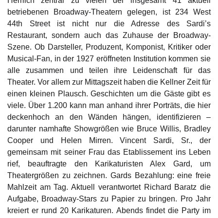
Herrlich zentral zu vielen der insgesamt 41 aktuell
betriebenen Broadway-Theatern gelegen, ist 234 West
44th Street ist nicht nur die Adresse des Sardi’s
Restaurant, sondern auch das Zuhause der Broadway-
Szene. Ob Darsteller, Produzent, Komponist, Kritiker oder
Musical-Fan, in der 1927 eröffneten Institution kommen sie
alle zusammen und teilen ihre Leidenschaft für das
Theater. Vor allem zur Mittagszeit haben die Kellner Zeit für
einen kleinen Plausch. Geschichten um die Gäste gibt es
viele. Über 1.200 kann man anhand ihrer Porträts, die hier
deckenhoch an den Wänden hängen, identifizieren –
darunter namhafte Showgrößen wie Bruce Willis, Bradley
Cooper und Helen Mirren. Vincent Sardi, Sr., der
gemeinsam mit seiner Frau das Etablissement ins Leben
rief, beauftragte den Karikaturisten Alex Gard, um
Theatergrößen zu zeichnen. Gards Bezahlung: eine freie
Mahlzeit am Tag. Aktuell verantwortet Richard Baratz die
Aufgabe, Broadway-Stars zu Papier zu bringen. Pro Jahr
kreiert er rund 20 Karikaturen. Abends findet die Party im