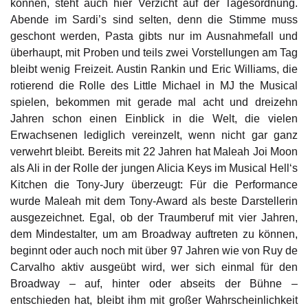
können, steht auch hier Verzicht auf der Tagesordnung.
Abende im Sardi’s sind selten, denn die Stimme muss
geschont werden, Pasta gibts nur im Ausnahmefall und
überhaupt, mit Proben und teils zwei Vorstellungen am Tag
bleibt wenig Freizeit. Austin Rankin und Eric Williams, die
rotierend die Rolle des Little Michael in MJ the Musical
spielen, bekommen mit gerade mal acht und dreizehn
Jahren schon einen Einblick in die Welt, die vielen
Erwachsenen lediglich vereinzelt, wenn nicht gar ganz
verwehrt bleibt. Bereits mit 22 Jahren hat Maleah Joi Moon
als Ali in der Rolle der jungen Alicia Keys im Musical Hell‘s
Kitchen die Tony-Jury überzeugt: Für die Performance
wurde Maleah mit dem Tony-Award als beste Darstellerin
ausgezeichnet. Egal, ob der Traumberuf mit vier Jahren,
dem Mindestalter, um am Broadway auftreten zu können,
beginnt oder auch noch mit über 97 Jahren wie von Ruy de
Carvalho aktiv ausgeübt wird, wer sich einmal für den
Broadway – auf, hinter oder abseits der Bühne –
entschieden hat, bleibt ihm mit großer Wahrscheinlichkeit