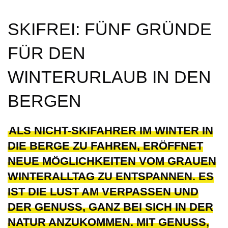
SKIFREI: FÜNF GRÜNDE
FÜR DEN
WINTERURLAUB IN DEN
BERGEN
ALS NICHT-SKIFAHRER IM WINTER IN
DIE BERGE ZU FAHREN, ERÖFFNET
NEUE MÖGLICHKEITEN VOM GRAUEN
WINTERALLTAG ZU ENTSPANNEN. ES
IST DIE LUST AM VERPASSEN UND
DER GENUSS, GANZ BEI SICH IN DER
NATUR ANZUKOMMEN. MIT GENUSS,