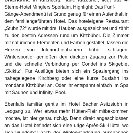
Sterne-Hotel Minglers Sportalm
. Highlight: Das Fünf-
Gänge-Abendmenü ist Grund genug für einen Aufenthalt in
dem familiengeführten Hotel. Das hoteleigene Restaurant
„Stubn 72“ wurde mit drei Hauben ausgezeichnet und zählt
zu den besten Adressen rund um Kitzbühel. Die Zimmer
mit natürlichen Elementen und Farben gestaltet, lassen die
Herzen von Interior-Liebhabern höher schlagen.
Wintersportler genießen den direkten Zugang zur Piste
und die schnelle Verbindung per Gondel ins Skigebiet
„Skikitz“. Für Ausflüge bieten sich ein Spaziergang ins
nahegelegene Kirchberg oder eine kurze Busfahrt ins
mondäne Kitzbühel an. Oder Ihr entspannt einfach im Spa
mit Saunen und Infinity- Pool.
Ebenfalls familiär geht’s im
Hotel Bacher Asitzstubn
in
Leogang zu. Wer etwas mehr Hütten-Flair mitbekommen
möchte, ist hier genau richJg. Denn direkt angeschlossen
an das Hotel befindet sich eine urige Après-Ski-Hütte, wo
sich wunderbar nach der Winterwanderung ausspannen