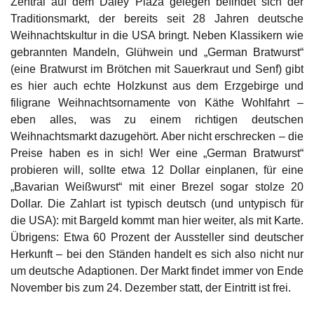
Zentral auf dem Daley Plaza gelegen befindet sich der
Traditionsmarkt, der bereits seit 28 Jahren deutsche
Weihnachtskultur in die USA bringt. Neben Klassikern wie
gebrannten Mandeln, Glühwein und „German Bratwurst“
(eine Bratwurst im Brötchen mit Sauerkraut und Senf) gibt
es hier auch echte Holzkunst aus dem Erzgebirge und
filigrane Weihnachtsornamente von Käthe Wohlfahrt –
eben alles, was zu einem richtigen deutschen
Weihnachtsmarkt dazugehört. Aber nicht erschrecken – die
Preise haben es in sich! Wer eine „German Bratwurst“
probieren will, sollte etwa 12 Dollar einplanen, für eine
„Bavarian Weißwurst“ mit einer Brezel sogar stolze 20
Dollar. Die Zahlart ist typisch deutsch (und untypisch für
die USA): mit Bargeld kommt man hier weiter, als mit Karte.
Übrigens: Etwa 60 Prozent der Aussteller sind deutscher
Herkunft – bei den Ständen handelt es sich also nicht nur
um deutsche Adaptionen. Der Markt findet immer von Ende
November bis zum 24. Dezember statt, der Eintritt ist frei.