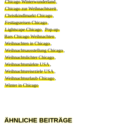
Chicago Winterwunderland
,
Chicago zur Weihnachtszeit
,
Christkindlmarkt Chicago
,
Festtagsreisen Chicago
,
Lightscape Chicago
,
Pop-up-
Bars Chicago Weihnachten
,
Weihnachten in Chicago
,
Weihnachtsausstellung Chicago
,
Weihnachtslichter Chicago
,
Weihnachtsmärkte USA
,
Weihnachtsreiseziele USA
,
Weihnachtsurlaub Chicago
,
Winter in Chicago
ÄHNLICHE BEITRÄGE