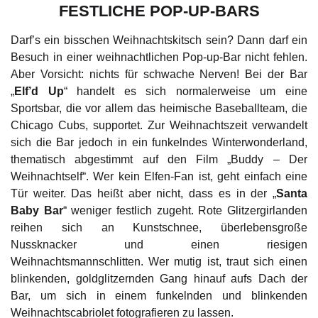
FESTLICHE POP-UP-BARS
Darf’s ein bisschen Weihnachtskitsch sein? Dann darf ein
Besuch in einer weihnachtlichen Pop-up-Bar nicht fehlen.
Aber Vorsicht: nichts für schwache Nerven! Bei der Bar
„
Elf’d Up
“ handelt es sich normalerweise um eine
Sportsbar, die vor allem das heimische Baseballteam, die
Chicago Cubs, supportet. Zur Weihnachtszeit verwandelt
sich die Bar jedoch in ein funkelndes Winterwonderland,
thematisch abgestimmt auf den Film „Buddy – Der
Weihnachtself“. Wer kein Elfen-Fan ist, geht einfach eine
Tür weiter. Das heißt aber nicht, dass es in der „
Santa
Baby Bar
“ weniger festlich zugeht. Rote Glitzergirlanden
reihen sich an Kunstschnee, überlebensgroße
Nussknacker und einen riesigen
Weihnachtsmannschlitten. Wer mutig ist, traut sich einen
blinkenden, goldglitzernden Gang hinauf aufs Dach der
Bar, um sich in einem funkelnden und blinkenden
Weihnachtscabriolet fotografieren zu lassen.