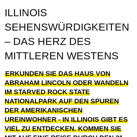
ILLINOIS
SEHENSWÜRDIGKEITEN
– DAS HERZ DES
MITTLEREN WESTENS
ERKUNDEN SIE DAS HAUS VON
ABRAHAM LINCOLN ODER WANDELN
IM STARVED ROCK STATE
NATIONALPARK AUF DEN SPUREN
DER AMERIKANISCHEN
UREINWOHNER - IN ILLINOIS GIBT ES
VIEL ZU ENTDECKEN. KOMMEN SIE