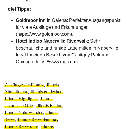
Hotel Tipps:
Goldmoor Inn
in Galena: Perfekter Ausgangspunkt
für viele Ausflüge und Erkundungen
(
https://www.goldmoor.com
).
Hotel Indigo Naperville Riverwalk
: Sehr
beschauliche und ruhige Lage mitten in Naperville.
Ideal für einen Besuch von Cantigny Park und
Chicago (
https://www.ihg.com
).
Ausflugsziele Illinois
,
Illinois
Attraktionen
,
Illinois entdecken
,
Illinois Highlights
,
Illinois
historische Orte
,
Illinois Kultur
,
Illinois Naturwunder
,
Illinois
Reise
,
Illinois Reiseplanung
,
Illinois Reiseroute
,
Illinois