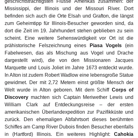
geschichtsträchtigsten Flüsse Amerikas zusammen: der
Mississippi, der Illinois und der Missouri River. Dort
befinden sich auch die Orte Elsah und Grafton, die längst
zum Geheimtipp für Illinois-Besucher geworden sind, da
dort die Zeit im 19. Jahrhundert stehen geblieben zu sein
scheint. Eine weitere Sehenswürdigkeit vor Ort ist die
prähistorische Felszeichnung eines
Piasa Vogels
(ein
Fabelwesen, das als Mischung aus Vogel und Drache
dargestellt wird), die von den Missionaren Jacques
Marquette und Louis Joliet im Jahre 1673 entdeckt wurde.
In Alton ist zudem Robert Wadlow eine lebensgroße Statue
gewidmet. Der mit 2,72 Metern einst größte Mensch der
Welt wurde in Alton geboren. Mit dem Schiff
Corps of
Discovery
machten sich Captain Meriwether Lewis und
William Clark auf Entdeckungsreise – der ersten
amerikanischen Überlandexpedition zur Pazifikküste und
zurück. Den ehemaligen Abfahrtsort dieses berühmten
Schiffes am Camp River Dubois finden Besucher ebenfalls
in (Hartford) Illinois. Ein weiteres Highlight:
Cahokia