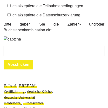
Ich akzeptiere die
Teilnahmebedingungen
Ich akzeptiere die
Datenschutzerklärung
Bitte geben Sie die Zahlen- und/oder
Buchstabenkombination ein:
Ballsaal
,
BREEAM-
Zertifizierung
,
deutsche Küche
,
deutsche Universität
Heidelberg
,
Fitnesscenter
,