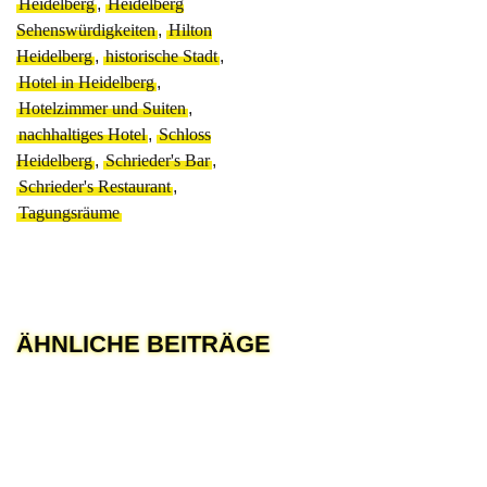
Heidelberg
,
Heidelberg
Sehenswürdigkeiten
,
Hilton
Heidelberg
,
historische Stadt
,
Hotel in Heidelberg
,
Hotelzimmer und Suiten
,
nachhaltiges Hotel
,
Schloss
Heidelberg
,
Schrieder's Bar
,
Schrieder's Restaurant
,
Tagungsräume
ÄHNLICHE BEITRÄGE