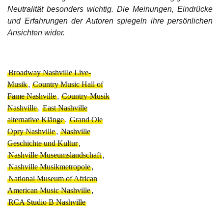
Neutralität besonders wichtig. Die Meinungen, Eindrücke
und Erfahrungen der Autoren spiegeln ihre persönlichen
Ansichten wider.
Broadway Nashville Live-
Musik
,
Country Music Hall of
Fame Nashville
,
Country-Musik
Nashville
,
East Nashville
alternative Klänge
,
Grand Ole
Opry Nashville
,
Nashville
Geschichte und Kultur
,
Nashville Museumslandschaft
,
Nashville Musikmetropole
,
National Museum of African
American Music Nashville
,
RCA Studio B Nashville