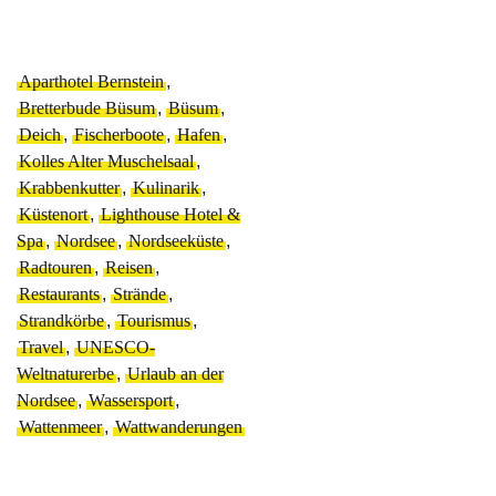
Aparthotel Bernstein
,
Bretterbude Büsum
,
Büsum
,
Deich
,
Fischerboote
,
Hafen
,
Kolles Alter Muschelsaal
,
Krabbenkutter
,
Kulinarik
,
Küstenort
,
Lighthouse Hotel &
Spa
,
Nordsee
,
Nordseeküste
,
Radtouren
,
Reisen
,
Restaurants
,
Strände
,
Strandkörbe
,
Tourismus
,
Travel
,
UNESCO-
Weltnaturerbe
,
Urlaub an der
Nordsee
,
Wassersport
,
Wattenmeer
,
Wattwanderungen