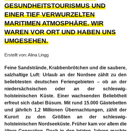
GESUNDHEITSTOURISMUS UND
EINER TIEF VERWURZELTEN
MARITIMEN ATMOSPHÄRE. WIR
WAREN VOR ORT UND HABEN UNS
UMGESEHEN.
Erstellt von: Alina Lingg
Feine Sandstrände, Krabbenbrötchen und die saubere,
salzhaltige Luft: Urlaub an der Nordsee zählt zu den
beliebtesten deutschen Feriengebieten – ob an der
niedersächsischen oder an der schleswig-
holsteinischen Küste. Einer wachsenden Beliebtheit
erfreut sich dabei Büsum. Mit rund 15.000 Gästebetten
und jährlich 1,2 Millionen Übernachtungen, zählt der
Kurort zu den Größten an der schleswig-
holsteinischen Nordseeküste. Früher kam vor allem die
ältere Generation. Doch in den letzten Jahren machte