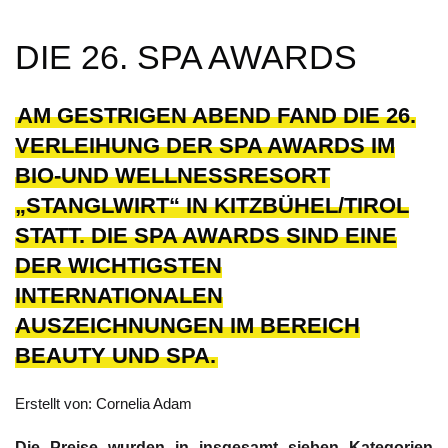
DIE 26. SPA AWARDS
AM GESTRIGEN ABEND FAND DIE 26.
VERLEIHUNG DER SPA AWARDS IM
BIO-UND WELLNESSRESORT
„STANGLWIRT“ IN KITZBÜHEL/TIROL
STATT. DIE SPA AWARDS SIND EINE
DER WICHTIGSTEN
INTERNATIONALEN
AUSZEICHNUNGEN IM BEREICH
BEAUTY UND SPA.
Erstellt von: Cornelia Adam
Die Preise wurden in insgesamt sieben Kategorien