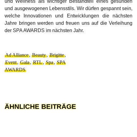
und Wellness als wichtiger Bestandteil eines gesunden
und ausgewogenen Lebensstils. Wir dürfen gespannt sein,
welche Innovationen und Entwicklungen die nächsten
Jahre bringen werden und freuen uns auf die Verleihung
der SPA AWARDS im nächsten Jahr.
Ad Alliance
,
Beauty
,
Brigitte
,
Event
,
Gala
,
RTL
,
Spa
,
SPA
AWARDS
ÄHNLICHE BEITRÄGE