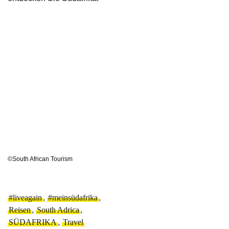
©South African Tourism
#liveagain
,
#meinsüdafrika
,
Reisen
,
South Adrica
,
SÜDAFRIKA
,
Travel