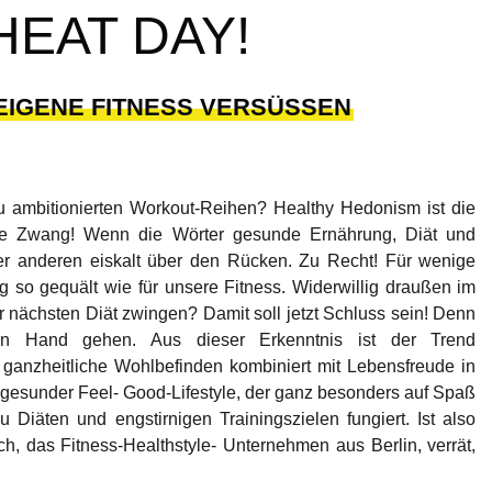
HEAT DAY!
EIGENE FITNESS VERSÜSSEN
 ambitionierten Workout-Reihen? Healthy Hedonism ist die
ne Zwang! Wenn die Wörter gesunde Ernährung, Diät und
der anderen eiskalt über den Rücken. Zu Recht! Für wenige
ig so gequält wie für unsere Fitness. Widerwillig draußen im
 nächsten Diät zwingen? Damit soll jetzt Schluss sein! Denn
 Hand gehen. Aus dieser Erkenntnis ist der Trend
ganzheitliche Wohlbefinden kombiniert mit Lebensfreude in
 gesunder Feel- Good-Lifestyle, der ganz besonders auf Spaß
iäten und engstirnigen Trainingszielen fungiert. Ist also
ch
, das Fitness-Healthstyle- Unternehmen aus Berlin, verrät,